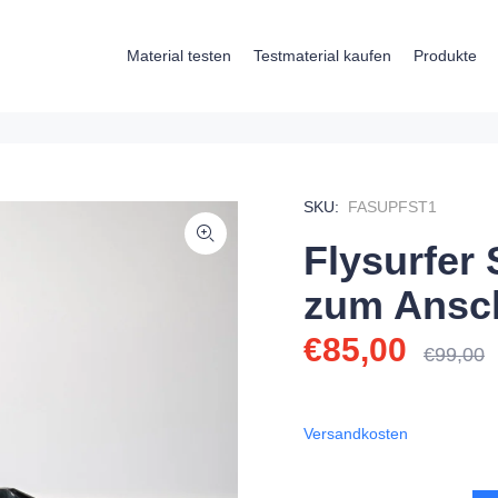
Material testen
Testmaterial kaufen
Produkte
SKU:
FASUPFST1
Flysurfer
zum Ansc
€85,00
€99,00
Versandkosten