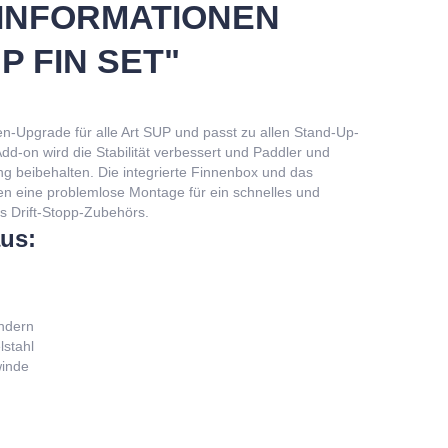
INFORMATIONEN
P FIN SET"
nen-Upgrade für alle Art SUP und passt zu allen Stand-Up-
d-on wird die Stabilität verbessert und Paddler und
ng beibehalten. Die integrierte Finnenbox und das
 eine problemlose Montage für ein schnelles und
s Drift-Stopp-Zubehörs.
aus:
ändern
stahl
winde