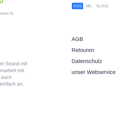
0
XS/S
M/L
XL/XXL
treme 5L
AGB
Retouren
Datenschutz
am Strand mit
narbeit mit
unser Webservice
 auch
einfach an.